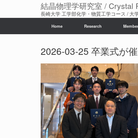
コ
結晶物理学研究室 / Crystal Phy
ン
長崎大学 工学部化学・物質工学コース / 
テ
ン
ツ
Home
Research
Membe
へ
ス
キ
2026-03-25 卒業式
ッ
プ