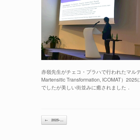
赤嶺先生がチェコ・プラハで行われたマルテンサイト変
Martensitic Transformation, 
でしたが美しい街並みに癒されました．
投稿ナビゲーション
←
2025-…