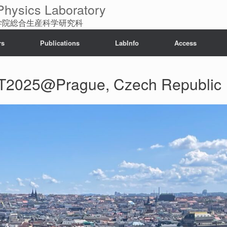
sics Laboratory
大学院総合生産科学研究科
rs
Publications
LabInfo
Access
T2025@Prague, Czech Republic