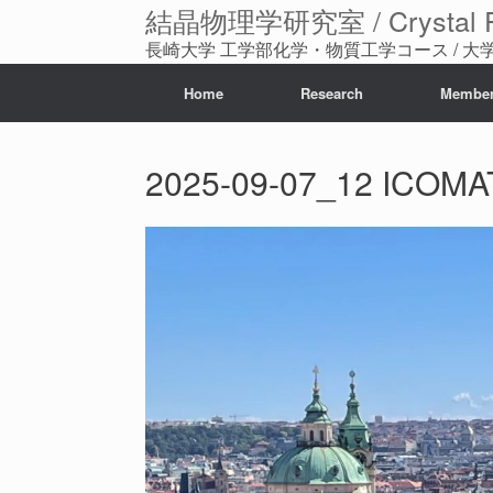
コ
結晶物理学研究室 / Crystal Phy
ン
長崎大学 工学部化学・物質工学コース / 
テ
ン
ツ
Home
Research
Membe
へ
ス
キ
2025-09-07_12 ICOMA
ッ
プ