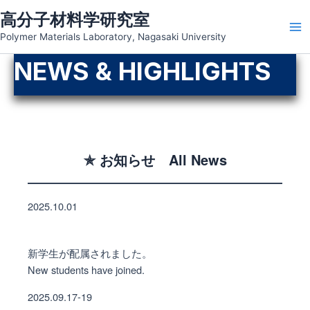
Skip
高分子材料学研究室
to
Ma
Polymer Materials Laboratory, Nagasaki University
content
NEWS & HIGHLIGHTS
Me
✯ お知らせ All News
2025.10.01
新学生が配属されました。
New students have joined.
2025.09.17-19