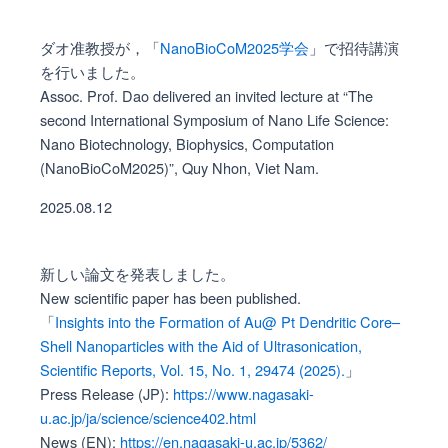
ダオ准教授が，「
NanoBioCoM2025学会
」で招待講演
を行いました。
Assoc. Prof. Dao delivered an invited lecture at “The
second International Symposium of Nano Life Science:
Nano Biotechnology, Biophysics, Computation
(NanoBioCoM2025)”, Quy Nhon, Viet Nam.
2025.08.12
新しい論文を発表しました。
New scientific paper has been published.
「
Insights into the Formation of Au@ Pt Dendritic Core–
Shell Nanoparticles with the Aid of Ultrasonication,
Scientific Reports, Vol. 15, No. 1, 29474 (2025).
」
Press Release (JP):
https://www.nagasaki-
u.ac.jp/ja/science/science402.html
News (EN):
https://en.nagasaki-u.ac.jp/5362/