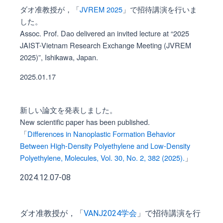
ダオ准教授が，「
JVREM 2025
」で招待講演を行いま
した。
Assoc. Prof. Dao delivered an invited lecture at “2025
JAIST-Vietnam Research Exchange Meeting (JVREM
2025)”, Ishikawa, Japan.
2025.01.17
新しい論文を発表しました。
New scientific paper has been published.
「
Differences in Nanoplastic Formation Behavior
Between High-Density Polyethylene and Low-Density
Polyethylene, Molecules, Vol. 30, No. 2, 382 (2025).
」
2024.12.07-08
ダオ准教授が，「
VANJ2024学会
」で招待講演を行