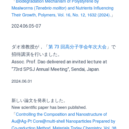
「
Biodegradation Mechanism of Polystyrene by
Mealworms (
) and Nutrients Influencing
Tenebrio molitor
Their Growth, Polymers, Vol. 16, No. 12, 1632 (2024).
」
2024.06.05-07
ダオ准教授が，「
第 73 回高分子学会年次大会
」で
招待講演を行いました。
Assoc. Prof. Dao delivered an invited lecture at
“73rd SPSJ Annual Meeting”, Sendai, Japan.
2024.06.01
新しい論文を発表しました。
New scientific paper has been published.
「
Controlling the Composition and Nanostructure of
Au@Ag-Pt Core@multi-shell Nanoparticles Prepared by
Co-reduction Method, Materials Today Chemistry, Vol. 38,