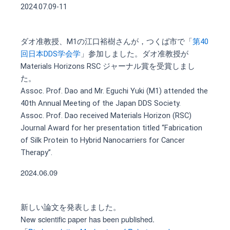
2024.07.09-11
ダオ准教授、M1の江口裕樹さんが，つくば市で「
第40
回日本DDS学会学
」参加しました。ダオ准教授が
Materials Horizons RSC ジャーナル賞を受賞しまし
た。
Assoc. Prof. Dao and Mr. Eguchi Yuki (M1) attended the
40th Annual Meeting of the Japan DDS Society.
Assoc. Prof. Dao received Materials Horizon (RSC)
Journal Award for her presentation titled “Fabrication
of Silk Protein to Hybrid Nanocarriers for Cancer
Therapy”.
2024.06.09
新しい論文を発表しました。
New scientific paper has been published.