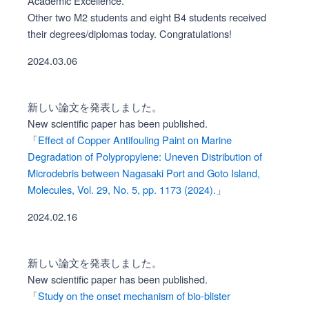
Academic Excellence.
Other two M2 students and eight B4 students received
their degrees/diplomas today. Congratulations!
2024.03.06
新しい論文を発表しました。
New scientific paper has been published.
「
Effect of Copper Antifouling Paint on Marine
Degradation of Polypropylene: Uneven Distribution of
Microdebris between Nagasaki Port and Goto Island,
Molecules, Vol. 29, No. 5, pp. 1173 (2024).
」
2024.02.16
新しい論文を発表しました。
New scientific paper has been published.
「
Study on the onset mechanism of bio-blister