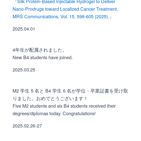
「
Silk Protein-Based Injectable Hydrogel to Deliver
Nano-Prodrugs toward Localized Cancer Treatment,
MRS Communications, Vol. 15, 598-605 (2025).
」
2025.04.01
4年生が配属されました。
New B4 students have joined.
2025.03.25
M2 学生 5 名と B4 学生 6 名が学位・卒業証書を受け取
りました。おめでとうございます！
Five M2 students and six B4 students received their
degrees/diplomas today. Congratulations!
2025.02.26-27