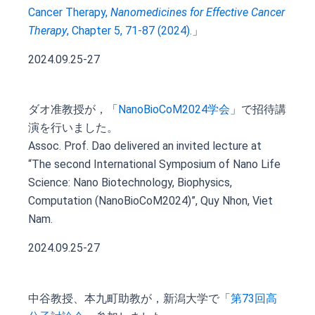
Cancer Therapy,
Nanomedicines for Effective Cancer
Therapy
, Chapter 5, 71-87 (2024).
」
2024.09.25-27
ダオ准教授が，「
NanoBioCoM2024学会
」で招待講
演を行いました。
Assoc. Prof. Dao delivered an invited lecture at
“The second International Symposium of Nano Life
Science: Nano Biotechnology, Biophysics,
Computation (NanoBioCoM2024)”, Quy Nhon, Viet
Nam.
2024.09.25-27
中谷教授、本九町助教が，新潟大学で「
第73回高